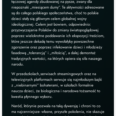
tęczowej agendy zbudowanej na pysze, zwany dla
niepoznaki „miesiącem dumy”. Te aktywności adresowane
są do całego polskiego społeczeństwa, choć to polskie
dzieci stały się głównym celem globalnej wojny
ideologicznej. Celem jest bowiem, odpowiednio:
przyzwyczajanie Polaków do zmiany światopoglądowej
poprzez wielokrotne poddawanie ich ekspozycji treściom,
które jeszcze dekadę temu wywołałyby powszechne
zgorszenie oraz poprzez infekowanie dzieci i młodzieży
fasadową „tolerancją” i „miłością”, a dalej demontaż
tradycyjnych wartości, na których opiera się siła naszego
narodu.
W przedszkolach,serwisach streamingowych oraz na
telewizyjnych platformach serwuje się najmłodszym bajki
z „niebinarnymi” bohaterami, w szkołach formalnie
naucza dzieci, że biologiczna i narodowa tożsamość to
kwestia płynnego wyboru.
Naród, którynie pozwala na taką dywersję i chroni to co
ma najcenniejsze- własne, przyszłe pokolenia, nie skazuje