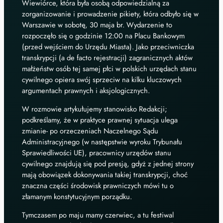
Wiewiórce, która była osobą odpowiedzialną za
zorganizowanie i prowadzenie pikiety, która odbyło się w
Warszawie w sobotę, 30 maja br. Wydarzenie to
rozpoczęło się o godzinie 12:00 na Placu Bankowym
(przed wejściem do Urzędu Miasta). Jako przeciwniczka
transkrypcji (a de facto rejestracji) zagranicznych aktów
małżeństw osób tej samej płci w polskich urzędach stanu
cywilnego opiera swój sprzeciw na kilku kluczowych
argumentach prawnych i aksjologicznych.
W rozmowie artykułujemy stanowisko Redakcji;
podkreślamy, że w praktyce prawnej sytuacja ulega
zmianie- po orzeczeniach Naczelnego Sądu
Administracyjnego (w następstwie wyroku Trybunału
Sprawiedliwości UE), pracownicy urzędów stanu
cywilnego znajdują się pod presją, gdyż z jednej strony
mają obowiązek dokonywania takiej transkrypcji, choć
znaczna części środowisk prawniczych mówi tu o
złamanym konstytucyjnym porządku.
Tymczasem po maju mamy czerwiec, a tu festiwal