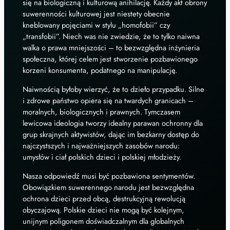
się na biologiczną i kulturową anihilację. Każdy akt obrony
suwerenności kulturowej jest niestety obecnie
kneblowany pojęciami w stylu „homofobii” czy
„transfobii”. Niech was nie zwiedzie, że to tylko naiwna
walka o prawa mniejszości – to bezwzględna inżynieria
społeczna, której celem jest stworzenie pozbawionego
korzeni konsumenta, podatnego na manipulację.
Naiwnością byłoby wierzyć, że to dzieło przypadku. Silne
i zdrowe państwo opiera się na twardych granicach –
moralnych, biologicznych i prawnych. Tymczasem
lewicowa ideologia tworzy idealny parawan ochronny dla
grup skrajnych aktywistów, dając im bezkarny dostęp do
najczystszych i najważniejszych zasobów narodu:
umysłów i ciał polskich dzieci i polskiej młodzieży.
Nasza odpowiedź musi być pozbawiona sentymentów.
Obowiązkiem suwerennego narodu jest bezwzględna
ochrona dzieci przed obcą, destrukcyjną rewolucją
obyczajową. Polskie dzieci nie mogą być kolejnym,
unijnym poligonem doświadczalnym dla globalnych